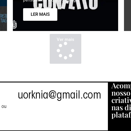
pensamento e o acto de agir.
LER MAIS
Ver mais
Acom
nosso
uorknia@gmail.com
criati
nas d
s ou
plata