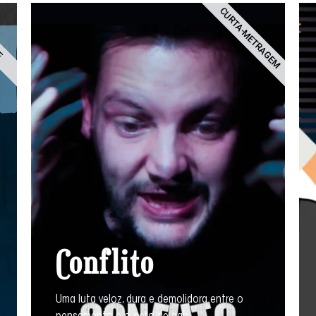
CURTA-METRAGEM
IE
Conflito
Uma luta veloz, dura e demolidora entre o