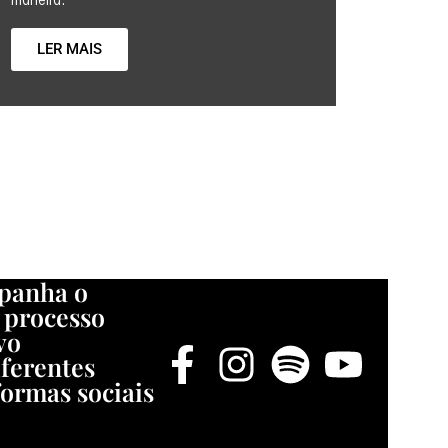
maneira.
LER MAIS
panha o
 processo
vo
iferentes
formas sociais